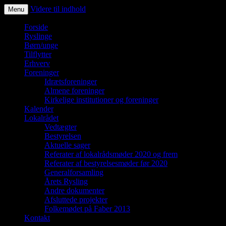
Videre til indhold
Menu
Ryslinge – et liv i fællesskaber
Forside
Ryslinge
Børn/unge
Tilflytter
Erhverv
Foreninger
Idrætsforeninger
Almene foreninger
Kirkelige institutioner og foreninger
Kalender
Lokalrådet
Vedtægter
Bestyrelsen
Aktuelle sager
Referater af lokalrådsmøder 2020 og frem
Referater af bestyrelsesmøder før 2020
Generalforsamling
Årets Rysling
Andre dokumenter
Afsluttede projekter
Folkemødet på Faber 2013
Kontakt