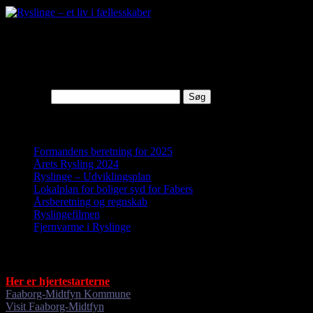
2011 Regnskab
Ikke lagt ind
Søg efter:
Nyheder
Formandens beretning for 2025
Årets Rysling 2024
Ryslinge – Udviklingsplan
Lokalplan for boliger syd for Fabers
Årsberetning og regnskab
Ryslingefilmen
Fjernvarme i Ryslinge
Gode links
Her er hjertestarterne
Faaborg-Midtfyn Kommune
Visit Faaborg-Midtfyn