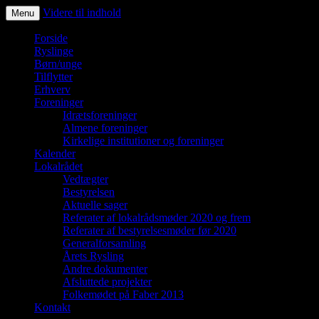
Videre til indhold
Menu
Ryslinge – et liv i fællesskaber
Forside
Ryslinge
Børn/unge
Tilflytter
Erhverv
Foreninger
Idrætsforeninger
Almene foreninger
Kirkelige institutioner og foreninger
Kalender
Lokalrådet
Vedtægter
Bestyrelsen
Aktuelle sager
Referater af lokalrådsmøder 2020 og frem
Referater af bestyrelsesmøder før 2020
Generalforsamling
Årets Rysling
Andre dokumenter
Afsluttede projekter
Folkemødet på Faber 2013
Kontakt