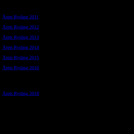
2010 Erik Rahn Jensen
Årets Rysling 2011
Runa og Peder Fjeldstad
Årets Rysling 2012
Ingolf Søgaard Andersen
Årets Rysling 2013
Tove Rasmussen
Årets Rysling 2014
Erik Skøtt
Årets Rysling 2015
Leo Nicolajsen
Årets Rysling 2016
Torben Vind Rasmussen
Årets Rysling 2017 ( Der blev ikke indstillet
kandidater i 2017)
Årets Rysling 2018
Kim Skovby Klint
Årets Rysling 2019 Lone og Tune Holm
Årets Rysling 2021: Karl Top
Årets Rysling 2022: Kenneth Jensen