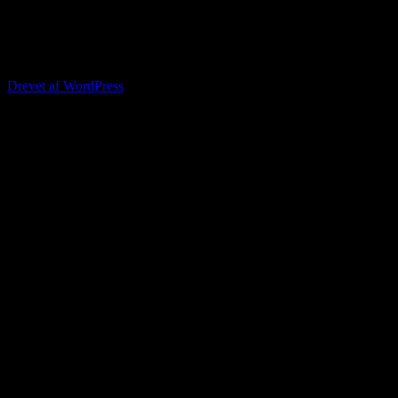
Hjemmesiden administreres og vedligeholdes af Ryslinge Lokalråd.
Har du kommentarer eller forslag til forbedringer, så skriv til
Lokalrådet eller brug "Kontakt" i menuen.
Drevet af WordPress