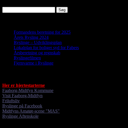
Søg
efter:
Nyheder
Formandens beretning for 2025
Årets Rysling 2024
Ryslinge – Udviklingsplan
Lokalplan for boliger syd for Fabers
Årsberetning og regnskab
Ryslingefilmen
Fjernvarme i Ryslinge
Gode links
Her er hjertestarterne
Faaborg-Midtfyn Kommune
Visit Faaborg-Midtfyn
Friluftsliv
Ryslinge på Facebook
Midtfyns Amatør-scene "MAS"
Ryslinge Aftenskole