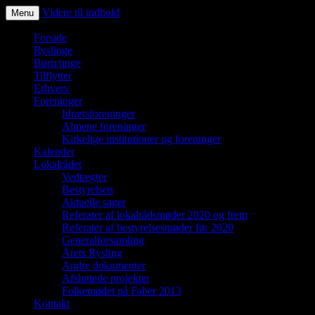
Videre til indhold
Menu
Ryslinge – et liv i fællesskaber
Forside
Ryslinge
Børn/unge
Tilflytter
Erhverv
Foreninger
Idrætsforeninger
Almene foreninger
Kirkelige institutioner og foreninger
Kalender
Lokalrådet
Vedtægter
Bestyrelsen
Aktuelle sager
Referater af lokalrådsmøder 2020 og frem
Referater af bestyrelsesmøder før 2020
Generalforsamling
Årets Rysling
Andre dokumenter
Afsluttede projekter
Folkemødet på Faber 2013
Kontakt