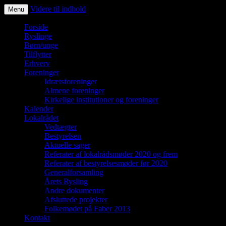
Videre til indhold
Menu
Ryslinge – et liv i fællesskaber
Forside
Ryslinge
Børn/unge
Tilflytter
Erhverv
Foreninger
Idrætsforeninger
Almene foreninger
Kirkelige institutioner og foreninger
Kalender
Lokalrådet
Vedtægter
Bestyrelsen
Aktuelle sager
Referater af lokalrådsmøder 2020 og frem
Referater af bestyrelsesmøder før 2020
Generalforsamling
Årets Rysling
Andre dokumenter
Afsluttede projekter
Folkemødet på Faber 2013
Kontakt