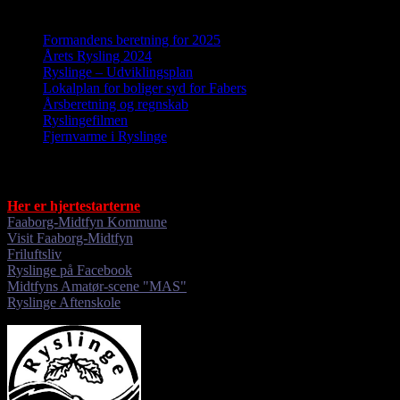
Nyheder
Formandens beretning for 2025
Årets Rysling 2024
Ryslinge – Udviklingsplan
Lokalplan for boliger syd for Fabers
Årsberetning og regnskab
Ryslingefilmen
Fjernvarme i Ryslinge
Gode links
Her er hjertestarterne
Faaborg-Midtfyn Kommune
Visit Faaborg-Midtfyn
Friluftsliv
Ryslinge på Facebook
Midtfyns Amatør-scene "MAS"
Ryslinge Aftenskole