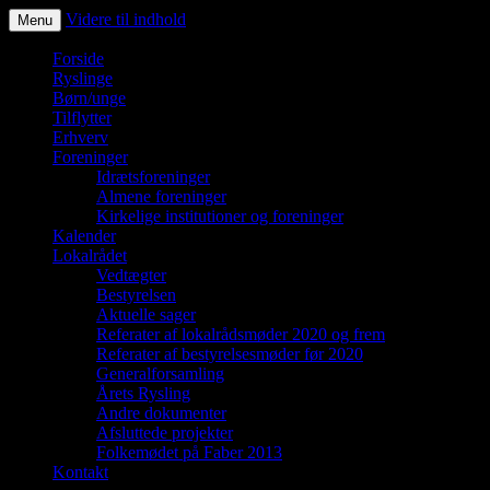
Videre til indhold
Menu
Ryslinge – et liv i fællesskaber
Forside
Ryslinge
Børn/unge
Tilflytter
Erhverv
Foreninger
Idrætsforeninger
Almene foreninger
Kirkelige institutioner og foreninger
Kalender
Lokalrådet
Vedtægter
Bestyrelsen
Aktuelle sager
Referater af lokalrådsmøder 2020 og frem
Referater af bestyrelsesmøder før 2020
Generalforsamling
Årets Rysling
Andre dokumenter
Afsluttede projekter
Folkemødet på Faber 2013
Kontakt