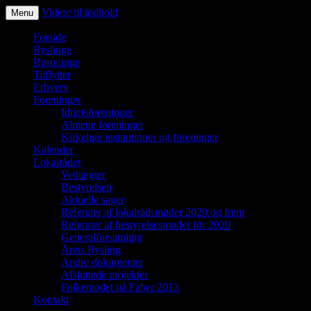
Videre til indhold
Menu
Ryslinge – et liv i fællesskaber
Forside
Ryslinge
Børn/unge
Tilflytter
Erhverv
Foreninger
Idrætsforeninger
Almene foreninger
Kirkelige institutioner og foreninger
Kalender
Lokalrådet
Vedtægter
Bestyrelsen
Aktuelle sager
Referater af lokalrådsmøder 2020 og frem
Referater af bestyrelsesmøder før 2020
Generalforsamling
Årets Rysling
Andre dokumenter
Afsluttede projekter
Folkemødet på Faber 2013
Kontakt