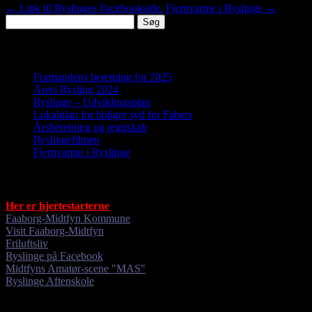
←
Link til Ryslinges Facebookside.
Fjernvarme i Ryslinge
→
Søg
efter:
Nyheder
Formandens beretning for 2025
Årets Rysling 2024
Ryslinge – Udviklingsplan
Lokalplan for boliger syd for Fabers
Årsberetning og regnskab
Ryslingefilmen
Fjernvarme i Ryslinge
Gode links
Her er hjertestarterne
Faaborg-Midtfyn Kommune
Visit Faaborg-Midtfyn
Friluftsliv
Ryslinge på Facebook
Midtfyns Amatør-scene "MAS"
Ryslinge Aftenskole