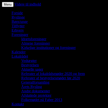
Videre til indhold
Menu
Ryslinge – et liv i fællesskaber
Forside
Ryslinge
Børn/unge
Tilflytter
Erhverv
Foreninger
Idrætsforeninger
Almene foreninger
Kirkelige institutioner og foreninger
Kalender
Lokalrådet
Vedtægter
Bestyrelsen
Aktuelle sager
Referater af lokalrådsmøder 2020 og frem
Referater af bestyrelsesmøder før 2020
Generalforsamling
Årets Rysling
Andre dokumenter
Afsluttede projekter
Folkemødet på Faber 2013
Kontakt