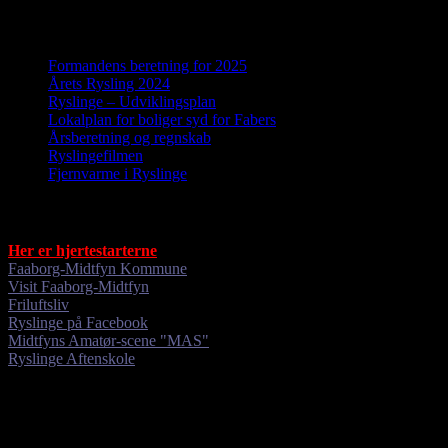
efter:
Nyheder
Formandens beretning for 2025
Årets Rysling 2024
Ryslinge – Udviklingsplan
Lokalplan for boliger syd for Fabers
Årsberetning og regnskab
Ryslingefilmen
Fjernvarme i Ryslinge
Gode links
Her er hjertestarterne
Faaborg-Midtfyn Kommune
Visit Faaborg-Midtfyn
Friluftsliv
Ryslinge på Facebook
Midtfyns Amatør-scene "MAS"
Ryslinge Aftenskole
Hjemmesiden administreres og vedligeholdes af Ryslinge Lokalråd.
Har du kommentarer eller forslag til forbedringer, så skriv til