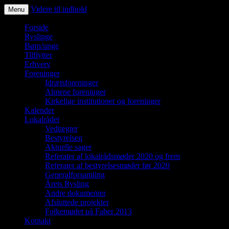
Videre til indhold
Menu
Ryslinge – et liv i fællesskaber
Forside
Ryslinge
Børn/unge
Tilflytter
Erhverv
Foreninger
Idrætsforeninger
Almene foreninger
Kirkelige institutioner og foreninger
Kalender
Lokalrådet
Vedtægter
Bestyrelsen
Aktuelle sager
Referater af lokalrådsmøder 2020 og frem
Referater af bestyrelsesmøder før 2020
Generalforsamling
Årets Rysling
Andre dokumenter
Afsluttede projekter
Folkemødet på Faber 2013
Kontakt