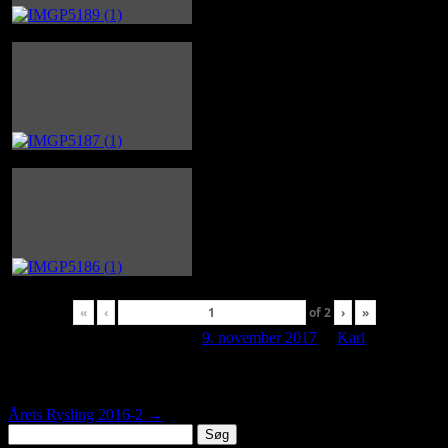
«
‹
of
2
›
»
Dette indlæg blev udgivet den
9. november 2017
af
Karl
.
Indlægsnavigation
Årets Rysling 2016-2
→
Søg