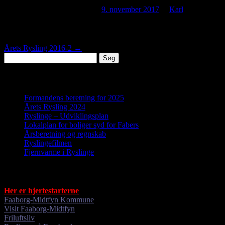
Dette indlæg blev udgivet den
9. november 2017
af
Karl
.
Indlægsnavigation
Årets Rysling 2016-2
→
Søg
efter:
Nyheder
Formandens beretning for 2025
Årets Rysling 2024
Ryslinge – Udviklingsplan
Lokalplan for boliger syd for Fabers
Årsberetning og regnskab
Ryslingefilmen
Fjernvarme i Ryslinge
Gode links
Her er hjertestarterne
Faaborg-Midtfyn Kommune
Visit Faaborg-Midtfyn
Friluftsliv