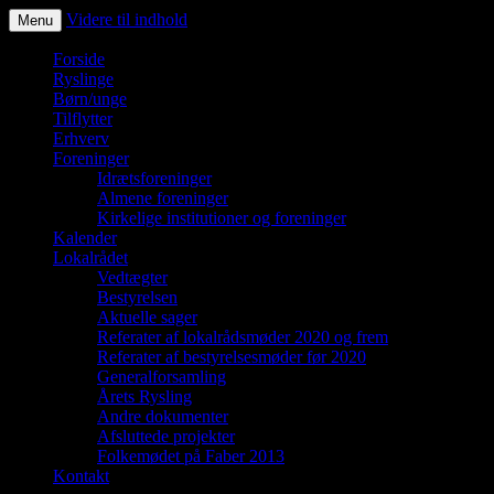
Videre til indhold
Menu
Ryslinge – et liv i fællesskaber
Forside
Ryslinge
Børn/unge
Tilflytter
Erhverv
Foreninger
Idrætsforeninger
Almene foreninger
Kirkelige institutioner og foreninger
Kalender
Lokalrådet
Vedtægter
Bestyrelsen
Aktuelle sager
Referater af lokalrådsmøder 2020 og frem
Referater af bestyrelsesmøder før 2020
Generalforsamling
Årets Rysling
Andre dokumenter
Afsluttede projekter
Folkemødet på Faber 2013
Kontakt