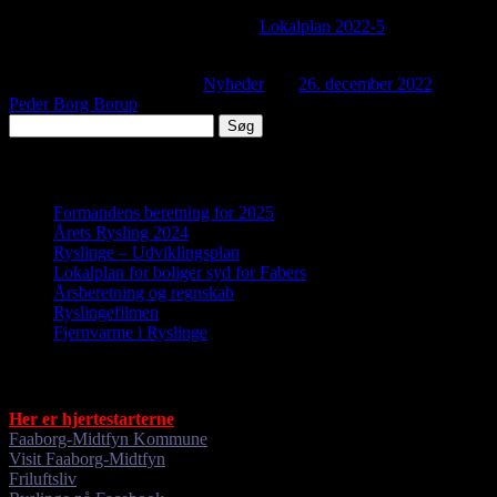
Kommunalbestyrelsen har vedtaget
Lokalplan 2022-5
for
boligområde syd for Fabers.
Dette indlæg blev udgivet i
Nyheder
den
26. december 2022
af
Peder Borg Borup
.
Søg
efter:
Nyheder
Formandens beretning for 2025
Årets Rysling 2024
Ryslinge – Udviklingsplan
Lokalplan for boliger syd for Fabers
Årsberetning og regnskab
Ryslingefilmen
Fjernvarme i Ryslinge
Gode links
Her er hjertestarterne
Faaborg-Midtfyn Kommune
Visit Faaborg-Midtfyn
Friluftsliv