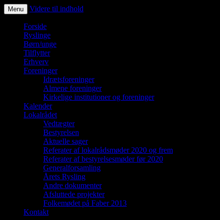
Videre til indhold
Menu
Ryslinge – et liv i fællesskaber
Forside
Ryslinge
Børn/unge
Tilflytter
Erhverv
Foreninger
Idrætsforeninger
Almene foreninger
Kirkelige institutioner og foreninger
Kalender
Lokalrådet
Vedtægter
Bestyrelsen
Aktuelle sager
Referater af lokalrådsmøder 2020 og frem
Referater af bestyrelsesmøder før 2020
Generalforsamling
Årets Rysling
Andre dokumenter
Afsluttede projekter
Folkemødet på Faber 2013
Kontakt