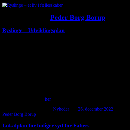
Forfatterarkiv:
Peder Borg Borup
Ryslinge – Udviklingsplan
Ryslinge: Det folkelige danmarks vugge
Fra Ryslinge udsprang de stærke nationale folkelige fællesskaber,
hvilket skabte fundamentet for egnens stærke rødder og viljen til nye
skud i byens videre liv og vækst.
At bo i Ryslinge er at være med til at skabe det fælles liv. Samspillet
mellem naturen, kulturen og engagementet skal være afsættet til den
attraktive og bæredygtige udvikling, som kan samle både nye og
etablerede borgere i Ryslinge på tværs af generationer.
Se hele udviklingsplan
her
.
Dette indlæg blev udgivet i
Nyheder
den
26. december 2022
af
Peder Borg Borup
.
Lokalplan for boliger syd for Fabers